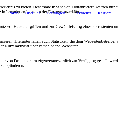
lebnis zu bieten. Bestimmte Inhalte von Drittanbietern werden nur ang
e Informationen hierzu in der Datenschutzerklärung.
Praxis
Über uns
Leistungen
Aktuelles
Karriere
utz vor Hackerangriffen und zur Gewährleistung eines konsistenten un
ieren. Hierunter fallen auch Statistiken, die dem Webseitenbetreiber v
r Nutzeraktivität über verschiedene Webseiten.
 die von Drittanbietern eigenverantwortlich zur Verfügung gestellt wer
 zu optimieren.