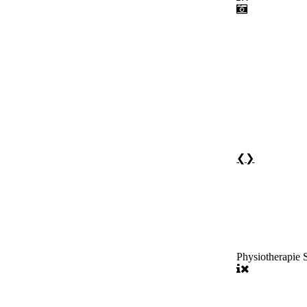
❮
❯
Physiotherapie 